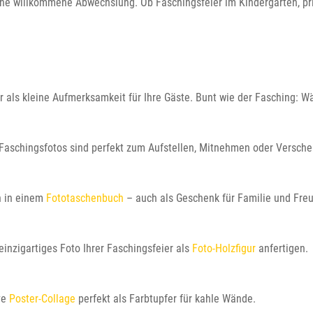
ine willkommene Abwechslung. Ob Faschingsfeier im Kindergarten, pr
der als kleine Aufmerksamkeit für Ihre Gäste. Bunt wie der Fasching
Faschingsfotos sind perfekt zum Aufstellen, Mitnehmen oder Versche
n in einem
Fototaschenbuch
– auch als Geschenk für Familie und Fre
inzigartiges Foto Ihrer Faschingsfeier als
Foto-Holzfigur
anfertigen.
ve
Poster-Collage
perfekt als Farbtupfer für kahle Wände.