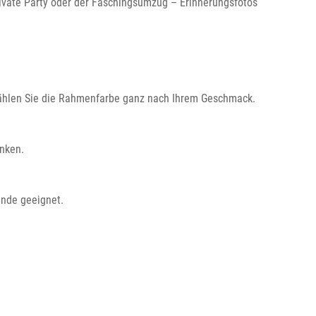
ivate Party oder der Faschingsumzug – Erinnerungsfotos
: Wählen Sie die Rahmenfarbe ganz nach Ihrem Geschmack.
nken.
unde geeignet.