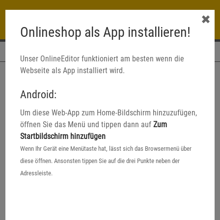
✖
Onlineshop als App installieren!
Navigation
Unser OnlineEditor funktioniert am besten wenn die
Webseite als App installiert wird.
Android:
Um diese Web-App zum Home-Bildschirm hinzuzufügen,
öffnen Sie das Menü und tippen dann auf
Zum
Startbildschirm hinzufügen
Wenn Ihr Gerät eine Menütaste hat, lässt sich das Browsermenü über
diese öffnen. Ansonsten tippen Sie auf die drei Punkte neben der
Adressleiste.