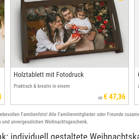
machen das Österreich Fotobuch zu einem ganz
besonderen Weihnachtsgeschenk – perfekt, um
wertvolle Foto-Erinnerungen zu verschenken.
Holztablett mit Fotodruck
Praktisch & kreativ in einem
4
€ 47,36
ab
iebevollen Familienfoto! Alle Familienmitglieder oder Freunde zusam
en und unvergesslichen Weihnachtsgeschenk.
k: individuell gestaltete Weihnachtsk