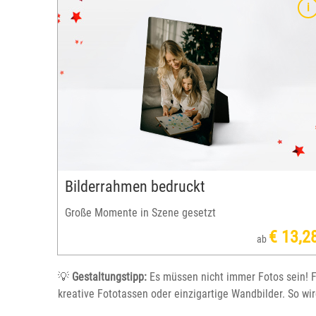
n Sie ein
Gefüllt mit süßen Leckereien wird unsere Mottotass
 Oma,
zum festlichen Geschenk für alle Kaffee- und
Teeliebhaber.
Bilderrahmen bedruckt
Große Momente in Szene gesetzt
€ 13,2
ab
💡
Gestaltungstipp:
Es müssen nicht immer Fotos sein! F
kreative Fototassen oder einzigartige Wandbilder. So w