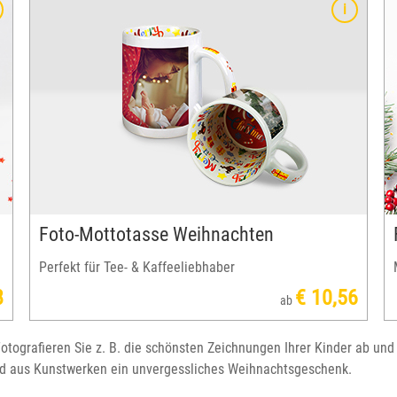
e
Foto-Wandkalender: Monat für Monat ein Lächeln – das
Highlight unter dem Weihnachtsbaum für Großeltern,
enge Freunde und liebe Verwandte.
Foto-Mottotasse Weihnachten
Perfekt für Tee- & Kaffeeliebhaber
8
€ 10,56
ab
otografieren Sie z. B. die schönsten Zeichnungen Ihrer Kinder ab und
ird aus Kunstwerken ein unvergessliches Weihnachtsgeschenk.