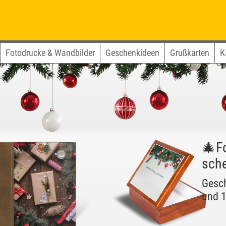
Fotodrucke & Wandbilder
Geschenkideen
Grußkarten
K
🎄F
sch
Gesch
und 