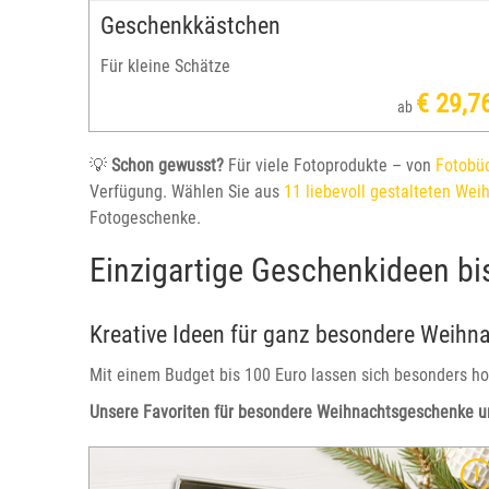
Geschenkkästchen
Für kleine Schätze
€ 29,7
ab
💡
Schon gewusst?
Für viele Fotoprodukte – von
Fotobü
Verfügung. Wählen Sie aus
11 liebevoll gestalteten Wei
Fotogeschenke.
Einzigartige Geschenkideen bi
Kreative Ideen für ganz besondere Weih
Mit einem Budget bis 100 Euro lassen sich besonders hoc
Unsere Favoriten für besondere Weihnachtsgeschenke un
s und
Praktisch, kreativ und einzigartig – das individuelle