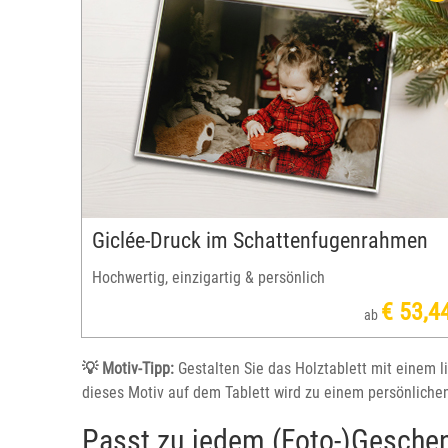
anz
Holztablett ist das perfekte Geschenk für alle, die
schen
gerne Gäste bewirten oder der Küche gerne einen
iclee-Druck
persönlichen Touch verleihen.
Giclée-Druck im Schattenfugenrahmen
Hochwertig, einzigartig & persönlich
€ 53,4
ab
💡 Motiv-Tipp:
Gestalten Sie das Holztablett mit einem l
dieses Motiv auf dem Tablett wird zu einem persönlich
Passt zu jedem (Foto-)Geschen