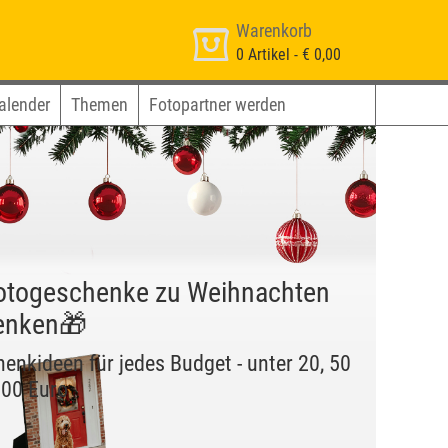
Warenkorb
0
Artikel -
€ 0,00
alender
Themen
Fotopartner werden
otogeschenke zu Weihnachten
enken🎁
enkideen für jedes Budget - unter 20, 50
100 Euro