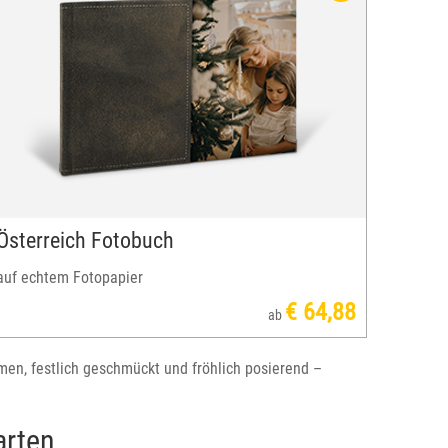
Österreich Fotobuch
auf echtem Fotopapier
€ 64,88
ab
men, festlich geschmückt und fröhlich posierend –
arten