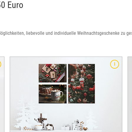
50 Euro
glichkeiten, liebevolle und individuelle Weihnachtsgeschenke zu ges
u
Quadratisch, hochwertig und gefüllt mit einzigartigen
Foto-Erinnerungen. Das Fotobuch auf Fotopapier ist ein
ganz besonderes Geschenk. Tipp: Mit unseren
kostenlosen Vorlagen können Sie sich ganz auf die
Auswahl der schönsten Fotos konzentrieren.