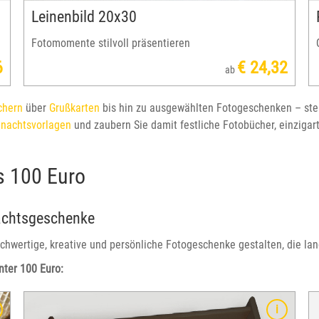
Leinenbild 20x30
Fotomomente stilvoll präsentieren
6
€ 24,32
ab
chern
über
Grußkarten
bis hin zu ausgewählten Fotogeschenken – ste
hnachtsvorlagen
und zaubern Sie damit festliche Fotobücher, einziga
s 100 Euro
nachtsgeschenke
hwertige, kreative und persönliche Fotogeschenke gestalten, die lan
ter 100 Euro:
Der hochwertige Ledereinband und das edle Fotopapier