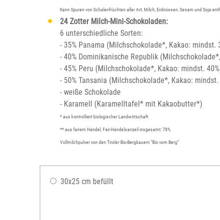
Kann Spuren von Schalenfrüchten aller Art, Milch, Erdnüssen, Sesam und Soja ent
24 Zotter Milch-Mini-Schokoladen:
6 unterschiedliche Sorten:
- 35% Panama (Milchschokolade*, Kakao: mindst. 
- 40% Dominikanische Republik (Milchschokolade*
- 45% Peru (Milchschokolade*, Kakao: mindst. 40%
- 50% Tansania (Milchschokolade*, Kakao: mindst.
- weiße Schokolade
- Karamell (Karamelltafel* mit Kakaobutter*)
* aus kontrolliert biologischer Landwirtschaft
** aus fairem Handel, Fair-Handelsanzeil insgesamt: 78%
Vollmilchpulver von den Tiroler Bio-Bergbauern "Bio vom Berg"
30x25 cm befüllt