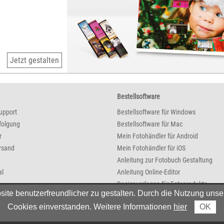
Jetzt gestalten
Bestellsoftware
upport
Bestellsoftware für Windows
folgung
Bestellsoftware für Mac
r
Mein Fotohändler für Android
rsand
Mein Fotohändler für iOS
Anleitung zur Fotobuch Gestaltung
al
Anleitung Online-Editor
Designvorlagen für Fotoprodukte
e benutzerfreundlicher zu gestalten. Durch die Nutzung unser
r werden
Cookies einverstanden. Weitere Informationen
hier
OK
ck, Schwarzach im Pongau, Österreich - Alle Preise in EUR inkl. MwSt. Bei Postversand zzg