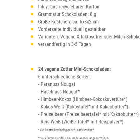
Inlay: aus recyclebaren Karton
Grammatur Schokoladen: 8 g
Größe Kästchen: ca. 6x3x2 cm
Vorderseite individuell gestaltbar
Varianten: Vegane & laktosefrei oder Milch-Schok
versandfertig in 3-5 Tagen
24 vegane Zotter Mini-Schokoladen:
6 unterschiedliche Sorten:
- Paranuss Nougat
- Haselnuss Nougat*
- Himbeer-Kokos (Himbeer-Kokoskuvertüre*)
- Kokos-Weiß (Kokostafel* mit Kakaobutter*)
- Preiselbeer (Preiselbeertafel* mit Kakaobutter*)
- Reis Weiß (Weiße Tafel* mit Reispulver*)
* aus kontrolliert biologischer Landwirtschaft
** aus fairem Handel, Fair-Handelsanzeil insgesamt: 87%