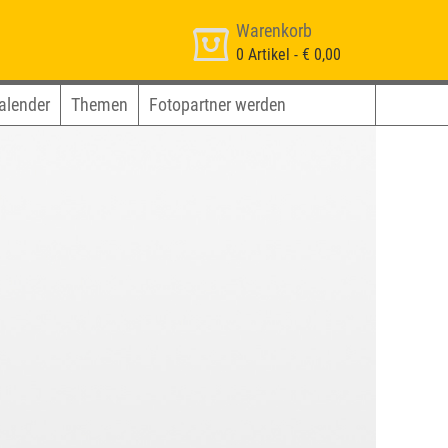
Warenkorb
0
Artikel -
€ 0,00
alender
Themen
Fotopartner werden