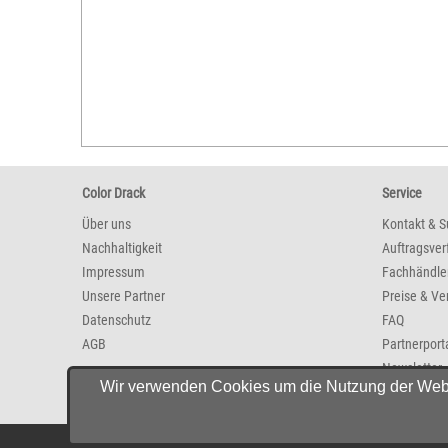
Color Drack
Service
Über uns
Kontakt & S
Nachhaltigkeit
Auftragsver
Impressum
Fachhändle
Unsere Partner
Preise & Ve
Datenschutz
FAQ
AGB
Partnerport
Newsletter
Wir verwenden Cookies um die Nutzung der Websit
Fotopartne
© 2026 Color Dra