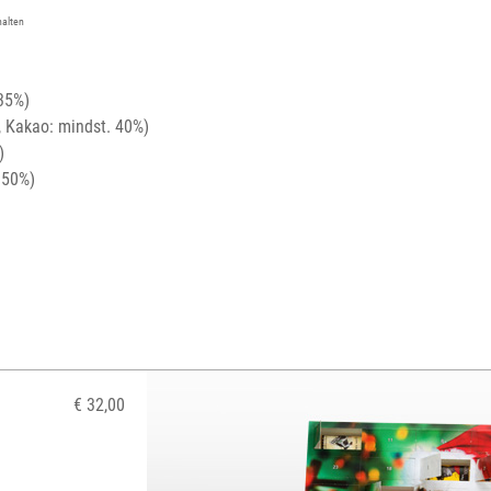
halten
35%)
, Kakao: mindst. 40%)
)
 50%)
€ 32,00