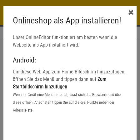
✖
Onlineshop als App installieren!
Navigation
Unser OnlineEditor funktioniert am besten wenn die
Webseite als App installiert wird.
Android:
Um diese Web-App zum Home-Bildschirm hinzuzufügen,
öffnen Sie das Menü und tippen dann auf
Zum
Startbildschirm hinzufügen
Wenn Ihr Gerät eine Menütaste hat, lässt sich das Browsermenü über
diese öffnen. Ansonsten tippen Sie auf die drei Punkte neben der
Adressleiste.