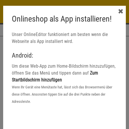
✖
Onlineshop als App installieren!
Navigation
Unser OnlineEditor funktioniert am besten wenn die
Webseite als App installiert wird.
Android:
Um diese Web-App zum Home-Bildschirm hinzuzufügen,
öffnen Sie das Menü und tippen dann auf
Zum
Startbildschirm hinzufügen
Wenn Ihr Gerät eine Menütaste hat, lässt sich das Browsermenü über
diese öffnen. Ansonsten tippen Sie auf die drei Punkte neben der
Adressleiste.