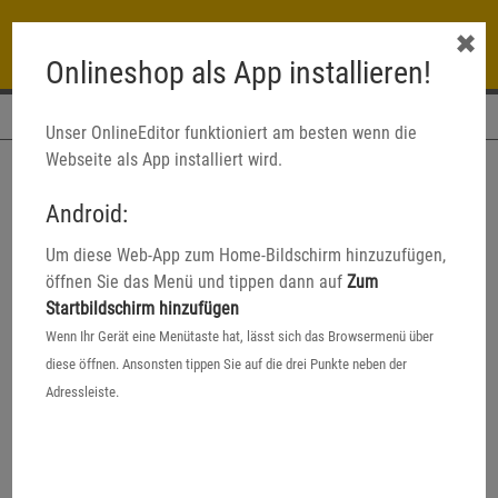
✖
Onlineshop als App installieren!
Navigation
Unser OnlineEditor funktioniert am besten wenn die
Webseite als App installiert wird.
Android:
Um diese Web-App zum Home-Bildschirm hinzuzufügen,
öffnen Sie das Menü und tippen dann auf
Zum
Startbildschirm hinzufügen
Wenn Ihr Gerät eine Menütaste hat, lässt sich das Browsermenü über
diese öffnen. Ansonsten tippen Sie auf die drei Punkte neben der
Adressleiste.